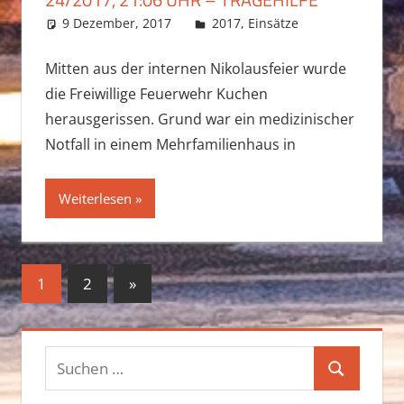
9 Dezember, 2017
Daniel Fuchs
2017
,
Einsätze
Mitten aus der internen Nikolausfeier wurde
die Freiwillige Feuerwehr Kuchen
herausgerissen. Grund war ein medizinischer
Notfall in einem Mehrfamilienhaus in
Weiterlesen
Seitennummerierung
Nächste
1
2
»
Beiträge
der
Beiträge
Suchen
Suchen
nach: