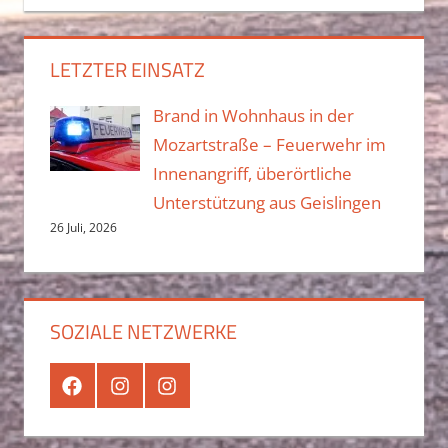
LETZTER EINSATZ
Brand in Wohnhaus in der
Mozartstraße – Feuerwehr im
Innenangriff, überörtliche
Unterstützung aus Geislingen
26 Juli, 2026
SOZIALE NETZWERKE
Facebook
Instagram
Instagram
Jugend