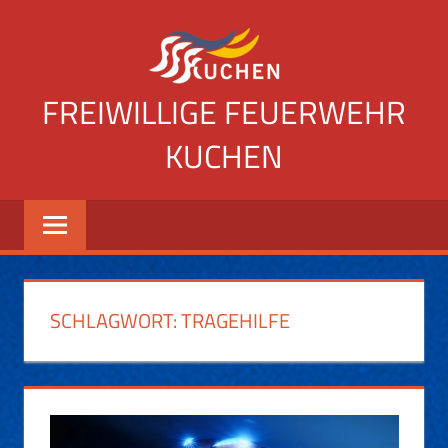
Zum
Inhalt
springen
FREIWILLIGE FEUERWEHR
KUCHEN
Website
der
Freiwilligen
Feuerwehr
Kuchen
SCHLAGWORT:
TRAGEHILFE