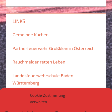
LINKS
Gemeinde Kuchen
Partnerfeuerwehr Großklein in Österreich
Rauchmelder retten Leben
Landesfeuerwehrschule Baden-
Württemberg
Cookie-Zustimmung
Kreisfeuerwehrverband Göppingen e.V.
verwalten
Atemschutzübungsanlage des Landkreises