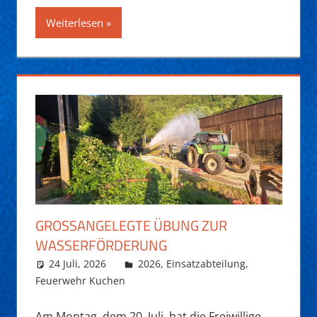
Weiterlesen
GROSSANGELEGTE ÜBUNG ZUR W
ASSERFÖRDERUNG
24 Juli, 2026
Daniel Fuchs
2026
,
Einsatzabteilung
,
Feuerwehr Kuchen
Am Montag, dem 20. Juli, hat die Freiwillige