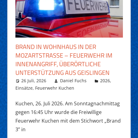
BRAND IN WOHNHAUS IN DER
MOZARTSTRASSE – FEUERWEHR IM I
NNENANGRIFF, ÜBERÖRTLICHE U
NTERSTÜTZUNG AUS GEISLINGEN
26 Juli, 2026
Daniel Fuchs
2026
,
Einsätze
,
Feuerwehr Kuchen
Kuchen, 26. Juli 2026. Am Sonntagnachmittag
gegen 16:45 Uhr wurde die Freiwillige
Feuerwehr Kuchen mit dem Stichwort „Brand
3” in