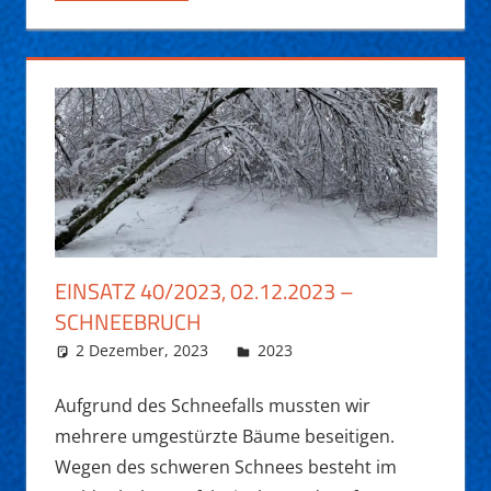
EINSATZ 40/2023, 02.12.2023 –
SCHNEEBRUCH
2 Dezember, 2023
Daniel Fuchs
2023
Aufgrund des Schneefalls mussten wir
mehrere umgestürzte Bäume beseitigen.
Wegen des schweren Schnees besteht im