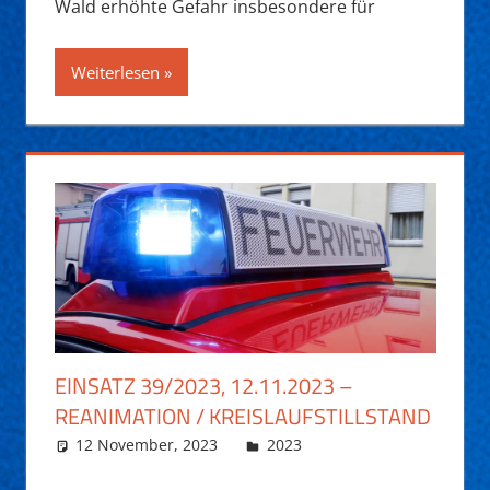
Wald erhöhte Gefahr insbesondere für
Weiterlesen
EINSATZ 39/2023, 12.11.2023 –
REANIMATION / KREISLAUFSTILLSTAND
12 November, 2023
Daniel Fuchs
2023