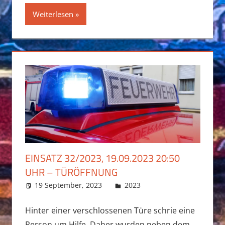
Weiterlesen
EINSATZ 32/2023, 19.09.2023 20:50
UHR – TÜRÖFFNUNG
19 September, 2023
Daniel Fuchs
2023
Hinter einer verschlossenen Türe schrie eine
Person um Hilfe. Daher wurden neben dem