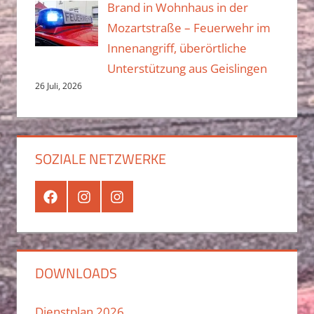
Brand in Wohnhaus in der
Mozartstraße – Feuerwehr im
Innenangriff, überörtliche
Unterstützung aus Geislingen
26 Juli, 2026
SOZIALE NETZWERKE
Facebook
Instagram
Instagram
Jugend
DOWNLOADS
Dienstplan 2026