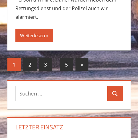
Rettungsdienst und der Polizei auch wir
alarmiert.
Weiterlesen
Seitennummerierung
Nächste
1
2
3
…
5
»
Beiträge
der
Beiträge
Suchen
Suchen
nach:
LETZTER EINSATZ