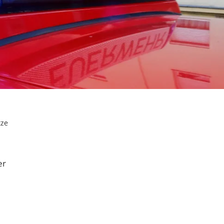
tze
er