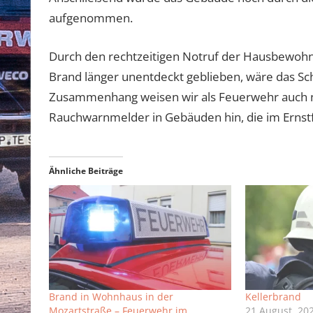
aufgenommen.
Durch den rechtzeitigen Notruf der Hausbewohn
Brand länger unentdeckt geblieben, wäre das Sc
Zusammenhang weisen wir als Feuerwehr auch no
Rauchwarnmelder in Gebäuden hin, die im Ernstfa
Ähnliche Beiträge
Brand in Wohnhaus in der
Kellerbrand
Mozartstraße – Feuerwehr im
21 August, 20