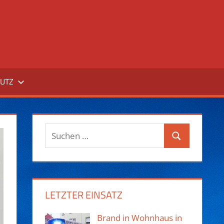
UTZ
Suchen
Suchen
nach:
LETZTER EINSATZ
Brand in Wohnhaus in