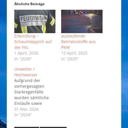
Ähnliche Beiträge
Erkundung –
auslaufende
Schaumteppich auf
Betriebsstoffe aus
der Fils
PKW
1 April, 2026
12 April, 2025
In "2026"
In "2025"
Unwetter /
Hochwasser
Aufgrund der
vorhergesagten
Starkregenfälle
wurden sämtliche
Einläufe sowie
neuralgische Stellen
31 Mai, 2024
im Gemeindegebiet
In "2024"
gemeinsam mit dem
Bauhof kontrolliert