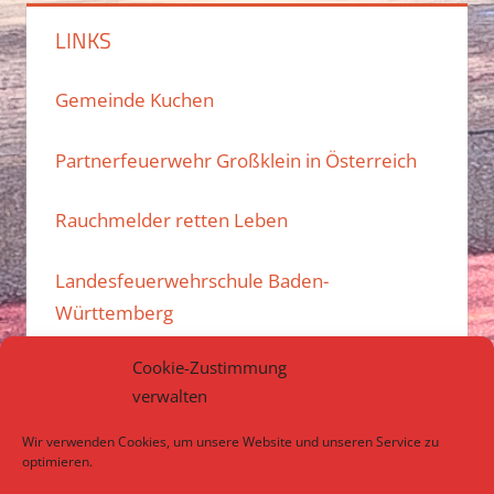
LINKS
Gemeinde Kuchen
Partnerfeuerwehr Großklein in Österreich
Rauchmelder retten Leben
Landesfeuerwehrschule Baden-
Württemberg
Cookie-Zustimmung
Kreisfeuerwehrverband Göppingen e.V.
verwalten
Atemschutzübungsanlage des Landkreises
Wir verwenden Cookies, um unsere Website und unseren Service zu
Göppingen
optimieren.