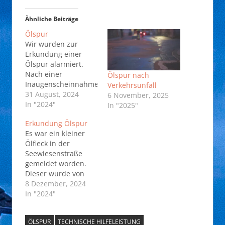
Ähnliche Beiträge
Ölspur
Wir wurden zur
Erkundung einer
Ölspur alarmiert.
Nach einer
Ölspur nach
Inaugenscheinnahme
Verkehrsunfall
durch uns konnte
31 August, 2024
6 November, 2025
festgestellt werden,
In "2024"
In "2025"
dass von der Ölspur
Erkundung Ölspur
keine akute Gefahr
Es war ein kleiner
ausgeht und keine
Ölfleck in der
Maßnahmen der
Seewiesenstraße
Feuerwehr
gemeldet worden.
erforderlich sind. Die
Dieser wurde von
Einsatzstelle wurde
den Einsatzkräften
8 Dezember, 2024
an den
mit Spezialmittel
In "2024"
Straßenbaulastträger
entfernt. Zur
übergeben der die
Absicherung wurden
Beseitigung der
ÖLSPUR
TECHNISCHE HILFELEISTUNG
Hinweisschilder
Ölspur veranlasste.