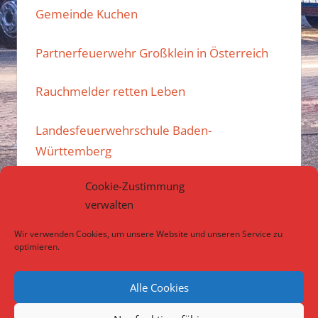
Gemeinde Kuchen
Partnerfeuerwehr Großklein in Österreich
Rauchmelder retten Leben
Landesfeuerwehrschule Baden-
Württemberg
Cookie-Zustimmung
Kreisfeuerwehrverband Göppingen e.V.
verwalten
Atemschutzübungsanlage des Landkreises
Wir verwenden Cookies, um unsere Website und unseren Service zu
Göppingen
optimieren.
Alle Cookies