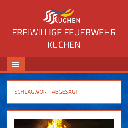
Zum
Inhalt
springen
FREIWILLIGE FEUERWEHR
KUCHEN
Website
der
Freiwilligen
Feuerwehr
Kuchen
SCHLAGWORT:
ABGESAGT