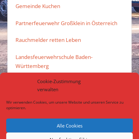
Gemeinde Kuchen
Partnerfeuerwehr Großklein in Österreich
Rauchmelder retten Leben
Landesfeuerwehrschule Baden-
Württemberg
Cookie-Zustimmung
Kreisfeuerwehrverband Göppingen e.V.
verwalten
Atemschutzübungsanlage des Landkreises
Wir verwenden Cookies, um unsere Website und unseren Service zu
Göppingen
optimieren.
Alle Cookies